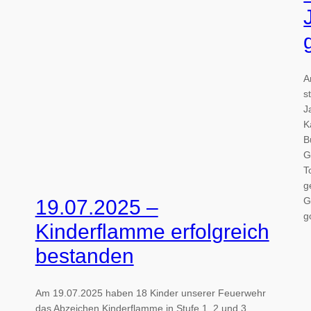
A
s
J
K
B
G
T
g
G
19.07.2025 –
g
Kinderflamme erfolgreich
bestanden
Am 19.07.2025 haben 18 Kinder unserer Feuerwehr
das Abzeichen Kinderflamme in Stufe 1, 2 und 3