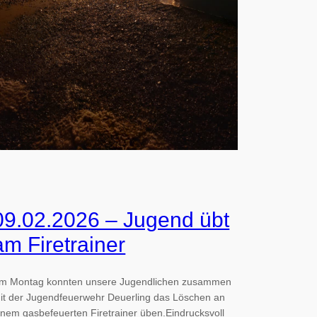
09.02.2026 – Jugend übt
am Firetrainer
m Montag konnten unsere Jugendlichen zusammen
it der Jugendfeuerwehr Deuerling das Löschen an
inem gasbefeuerten Firetrainer üben.Eindrucksvoll