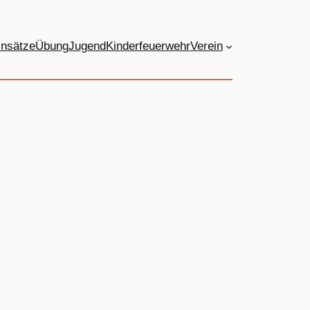
insätze
Übung
Jugend
Kinderfeuerwehr
Verein