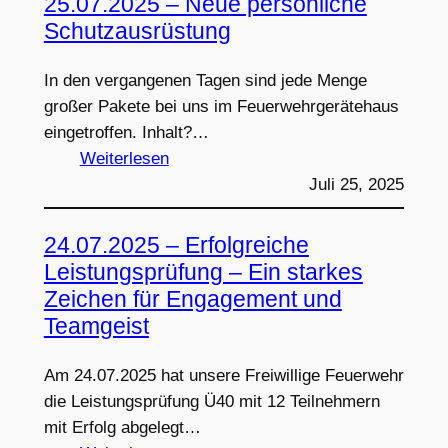
25.07.2025 – Neue persönliche
Challenge
Schutzausrüstung
In den vergangenen Tagen sind jede Menge
großer Pakete bei uns im Feuerwehrgerätehaus
eingetroffen. Inhalt?…
:
Weiterlesen
25.07.2025
Juli 25, 2025
–
Neue
24.07.2025 – Erfolgreiche
persönliche
Leistungsprüfung – Ein starkes
Schutzausrüstung
Zeichen für Engagement und
Teamgeist
Am 24.07.2025 hat unsere Freiwillige Feuerwehr
die Leistungsprüfung Ü40 mit 12 Teilnehmern
mit Erfolg abgelegt…