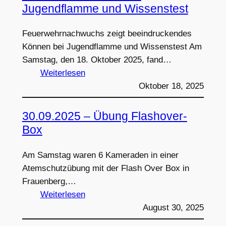
des
Jugendflamme und Wissenstest
MTA-
Lehrgang
Feuerwehrnachwuchs zeigt beeindruckendes
Können bei Jugendflamme und Wissenstest Am
Samstag, den 18. Oktober 2025, fand…
:
Weiterlesen
18.10.2025
Oktober 18, 2025
–
Feuerwehrnachwuchs:
30.09.2025 – Übung Flashover-
Jugendflamme
Box
und
Wissenstest
Am Samstag waren 6 Kameraden in einer
Atemschutzübung mit der Flash Over Box in
Frauenberg,…
:
Weiterlesen
30.09.2025
August 30, 2025
–