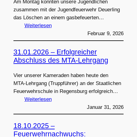
Am Montag konnten unsere Jugendlichen
für
zusammen mit der Jugendfeuerwehr Deuerling
die
das Löschen an einem gasbefeuerten…
Zukunft
:
Weiterlesen
in
09.02.2026
Februar 9, 2026
der
–
Jahreshauptversammlung
Jugend
31.01.2026 – Erfolgreicher
übt
Abschluss des MTA-Lehrgang
am
Firetrainer
Vier unserer Kameraden haben heute den
MTA‑Lehrgang (Truppführer) an der Staatlichen
Feuerwehrschule in Regensburg erfolgreich…
:
Weiterlesen
31.01.2026
Januar 31, 2026
–
Erfolgreicher
18.10.2025 –
Abschluss
Feuerwehrnachwuchs: