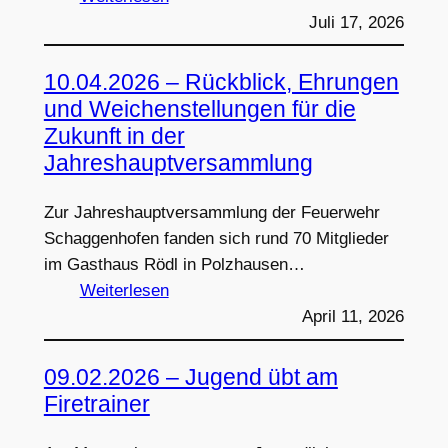
09.07.2026
Juli 17, 2026
–
Leistungsprüfung
10.04.2026 – Rückblick, Ehrungen
und Weichenstellungen für die
Zukunft in der
Jahreshauptversammlung
Zur Jahreshauptversammlung der Feuerwehr
Schaggenhofen fanden sich rund 70 Mitglieder
im Gasthaus Rödl in Polzhausen…
:
Weiterlesen
10.04.2026
April 11, 2026
–
Rückblick,
09.02.2026 – Jugend übt am
Ehrungen
Firetrainer
und
Weichenstellungen