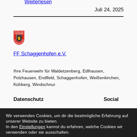
:
Weiterlesen
24.07.2025
Juli 24, 2025
–
Erfolgreiche
Leistungsprüfung
–
Ein
FF Schaggenhofen e.V.
starkes
Zeichen
Ihre Feuerwehr für Waldetzenberg, Edlhausen,
für
Polzhausen, Endlfeld, Schaggenhofen, Weißenkirchen,
Engagement
Kühberg, Windschnur
und
Teamgeist
Datenschutz
Social
Datenschutzerklärung
Facebook
Wir verwenden Cookies, um dir die bestmögliche Erfahrung auf
Impressum
Instagram
unserer Website zu bieten.
Intern
In den
Einstellungen
kannst du erfahren, welche Cookies wir
Intern 125
verwenden oder sie ausschalten.
Suchen